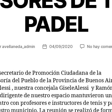
SORES DE T
PADEL
r
avellaneda_admin
04/09/2020
No hay comen
r
Fecha
de
la
ada
entrada
secretario de Promoción Ciudadana de la
oría del Pueblo de la Provincia de Buenos Air
lessi , nuestra concejala GiseleAlessi y Ramó
 dirigente de nuestro espacio mantuvieron un
tro con profesores e instructores de tenis y p
stro municipio. La reunión se realizó de for