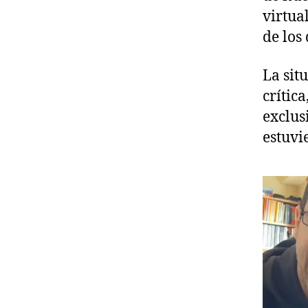
virtua
de los
La sit
crític
exclus
estuvi