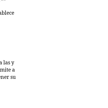
ablece
 las y
rmite a
ener su