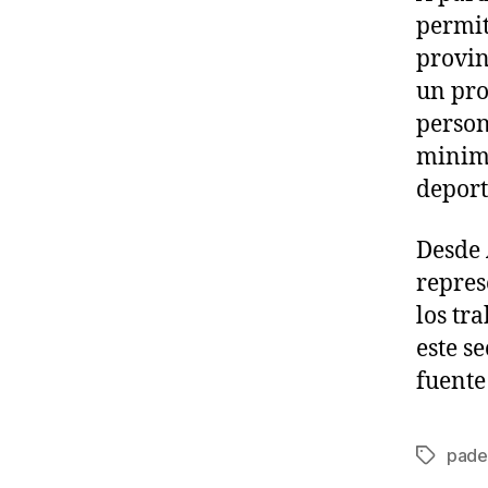
permit
provin
un pro
person
minimi
deport
Desde 
repres
los tr
este s
fuente
pade
Etiqueta