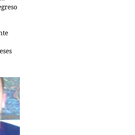
egreso
nte
eses