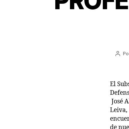
PROFE
Po
Auto
de
la
entr
El Sub
Defens
José A
Leiva,
encuen
de nue