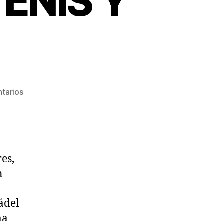
ENIS Y
en
tarios
REUNIÓN
CON
PROFESORES
DE
TENIS
es,
Y
n
PADEL
ádel
ma