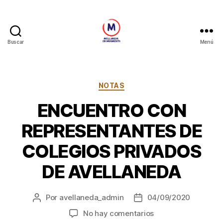
Buscar
Menú
Avellaneda
en
Movimiento
Categorías
NOTAS
ENCUENTRO CON
REPRESENTANTES DE
COLEGIOS PRIVADOS
DE AVELLANEDA
Por
avellaneda_admin
04/09/2020
Autor
Fecha
de
de
en
No hay comentarios
la
la