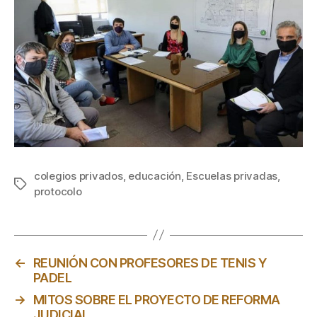
colegios privados
,
educación
,
Escuelas privadas
,
Etiquetas
protocolo
←
REUNIÓN CON PROFESORES DE TENIS Y
PADEL
→
MITOS SOBRE EL PROYECTO DE REFORMA
JUDICIAL