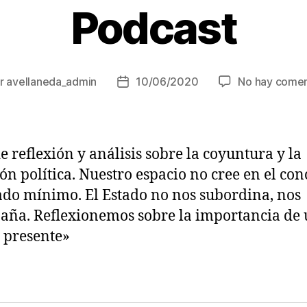
Podcast
r
avellaneda_admin
10/06/2020
No hay comen
r
Fecha
de
la
ada
entrada
de reflexión y análisis sobre la coyuntura y la
ión política. Nuestro espacio no cree en el co
ado mínimo. El Estado no nos subordina, nos
ña. Reflexionemos sobre la importancia de
 presente»