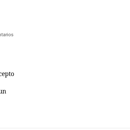
en
tarios
Podcast
ncepto
 un