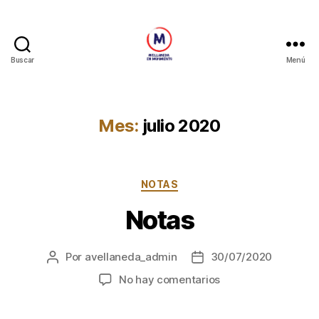
Buscar
Menú
Avellaneda
en
Movimiento
Mes:
julio 2020
Categorías
NOTAS
Notas
Por
avellaneda_admin
30/07/2020
Autor
Fecha
de
de
en
No hay comentarios
la
la
Notas
entrada
entrada