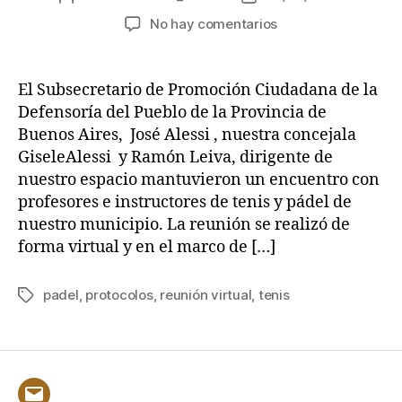
de
de
en
No hay comentarios
la
la
REUNIÓN
entrada
entrada
CON
PROFESORES
El Subsecretario de Promoción Ciudadana de la
DE
Defensoría del Pueblo de la Provincia de
TENIS
Buenos Aires, José Alessi , nuestra concejala
Y
GiseleAlessi y Ramón Leiva, dirigente de
PADEL
nuestro espacio mantuvieron un encuentro con
profesores e instructores de tenis y pádel de
nuestro municipio. La reunión se realizó de
forma virtual y en el marco de […]
padel
,
protocolos
,
reunión virtual
,
tenis
Etiquetas