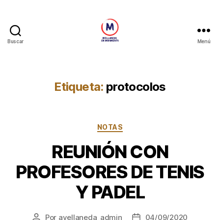
Buscar
Menú
Avellaneda
en
Movimiento
Etiqueta:
protocolos
Categorías
NOTAS
REUNIÓN CON
PROFESORES DE TENIS
Y PADEL
Por
avellaneda_admin
04/09/2020
Autor
Fecha