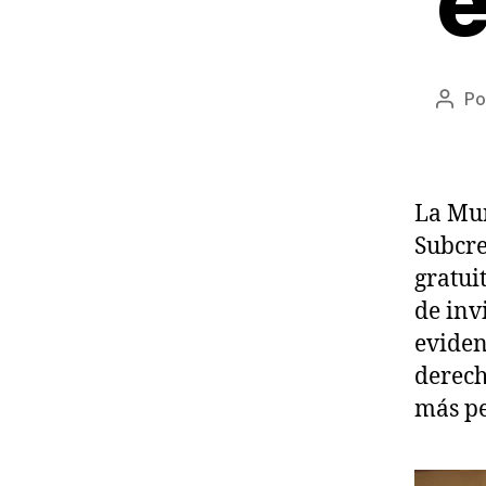
e
Po
Auto
de
la
entr
La Mun
Subcre
gratui
de inv
eviden
derech
más p