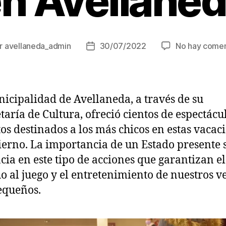
n Avellane
r
avellaneda_admin
30/07/2022
No hay comen
r
Fecha
de
la
ada
entrada
icipalidad de Avellaneda, a través de su
taría de Cultura, ofreció cientos de espectácu
tos destinados a los más chicos en estas vacac
ierno. La importancia de un Estado presente 
cia en este tipo de acciones que garantizan el
o al juego y el entretenimiento de nuestros v
equeños.