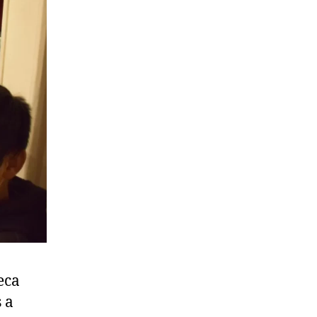
eca
 a