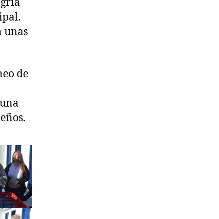
egría
ipal.
n unas
neo de
 una
ueños.