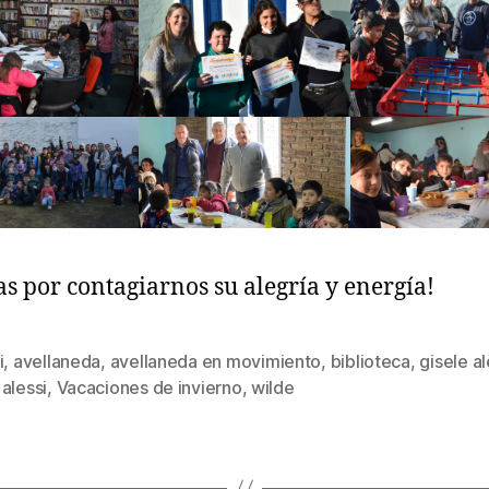
as por contagiarnos su alegría y energía!
i
,
avellaneda
,
avellaneda en movimiento
,
biblioteca
,
gisele al
s
alessi
,
Vacaciones de invierno
,
wilde