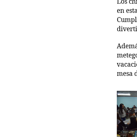
Los ch
en est
Cumpli
divert
Además
metego
vacac
mesa d