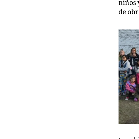
niños 
de obr