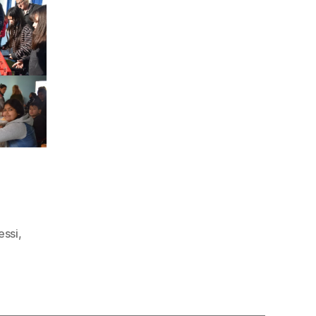
essi
,