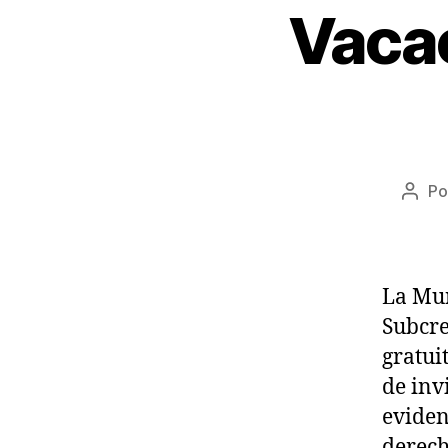
Vacac
Po
Auto
de
la
entr
La Mun
Subcre
gratui
de inv
eviden
derech