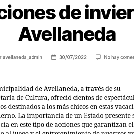
iones de invie
Avellaneda
r
avellaneda_admin
30/07/2022
No hay comen
r
Fecha
de
la
ada
entrada
icipalidad de Avellaneda, a través de su
taría de Cultura, ofreció cientos de espectácu
tos destinados a los más chicos en estas vacac
ierno. La importancia de un Estado presente 
cia en este tipo de acciones que garantizan el
o al juego y el entretenimiento de nuestros v