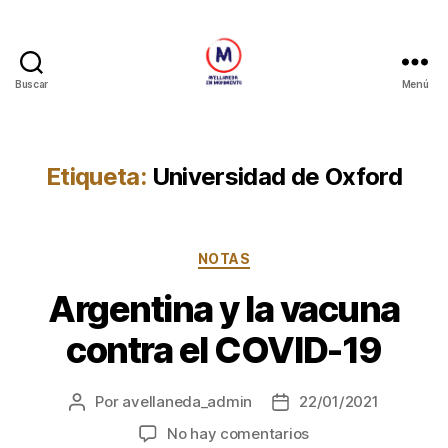
Buscar
Menú
Avellaneda
en
Movimiento
Etiqueta:
Universidad de Oxford
Categorías
NOTAS
Argentina y la vacuna
contra el COVID-19
Por
avellaneda_admin
22/01/2021
Autor
Fecha
de
de
en
No hay comentarios
la
la