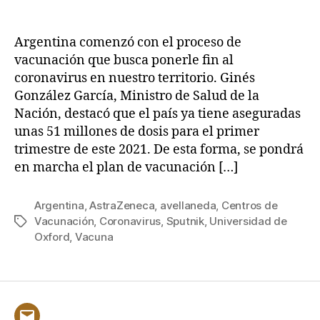
Argentina
entrada
entrada
y
la
Argentina comenzó con el proceso de
vacuna
vacunación que busca ponerle fin al
contra
coronavirus en nuestro territorio. Ginés
el
González García, Ministro de Salud de la
COVID-
Nación, destacó que el país ya tiene aseguradas
19
unas 51 millones de dosis para el primer
trimestre de este 2021. De esta forma, se pondrá
en marcha el plan de vacunación […]
Argentina
,
AstraZeneca
,
avellaneda
,
Centros de
Vacunación
,
Coronavirus
,
Sputnik
,
Universidad de
Etiquetas
Oxford
,
Vacuna