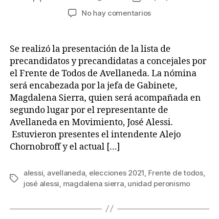
de
de
en
No hay comentarios
la
la
José
entrada
entrada
Alessi
integra
Se realizó la presentación de la lista de
la
precandidatos y precandidatas a concejales por
lista
el Frente de Todos de Avellaneda. La nómina
del
será encabezada por la jefa de Gabinete,
Frente
Magdalena Sierra, quien será acompañada en
de
segundo lugar por el representante de
Todos
de
Avellaneda en Movimiento, José Alessi.
Avellaneda
Estuvieron presentes el intendente Alejo
Chornobroff y el actual […]
alessi
,
avellaneda
,
elecciones 2021
,
Frente de todos
,
Etiquetas
josé alessi
,
magdalena sierra
,
unidad peronismo