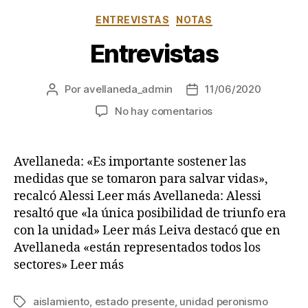
Categorías
ENTREVISTAS
NOTAS
Entrevistas
Por
avellaneda_admin
11/06/2020
Autor
Fecha
de
de
en
No hay comentarios
la
la
Entrevistas
entrada
entrada
Avellaneda: «Es importante sostener las
medidas que se tomaron para salvar vidas»,
recalcó Alessi Leer más Avellaneda: Alessi
resaltó que «la única posibilidad de triunfo era
con la unidad» Leer más Leiva destacó que en
Avellaneda «están representados todos los
sectores» Leer más
aislamiento
,
estado presente
,
unidad peronismo
Etiquetas