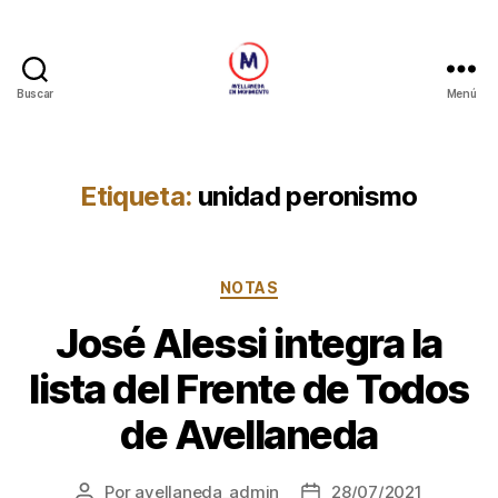
Buscar
Menú
Avellaneda
en
Movimiento
Etiqueta:
unidad peronismo
Categorías
NOTAS
José Alessi integra la
lista del Frente de Todos
de Avellaneda
Por
avellaneda_admin
28/07/2021
Autor
Fecha