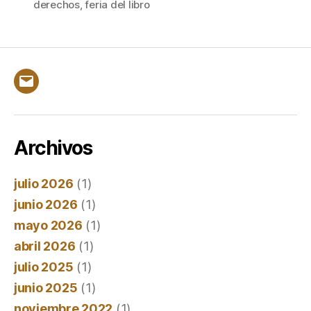
derechos
,
feria del libro
Feria
del
Libro
Correo
electrónico
Archivos
julio 2026
(1)
junio 2026
(1)
mayo 2026
(1)
abril 2026
(1)
julio 2025
(1)
junio 2025
(1)
noviembre 2022
(1)