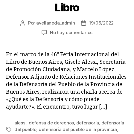
Libro
Por
avellaneda_admin
19/05/2022
Autor
Fecha
de
de
en
No hay comentarios
la
la
Gisele
entrada
entrada
Alessi
realizó
En el marco de la 46° Feria Internacional del
una
Libro de Buenos Aires, Gisele Alessi, Secretaria
charla
de Promoción Ciudadana, y Marcelo López,
de
Defensor Adjunto de Relaciones Institucionales
la
de la Defensoría del Pueblo de la Provincia de
Defensoría
Buenos Aires, realizaron una charla acerca de
del
Pueblo
«¿Qué es la Defensoría y cómo puede
de
ayudarte?». El encuentro, tuvo lugar […]
la
Provincia
alessi
,
defensa de derechos
,
defensoría
,
defensoría
en
del pueblo
,
defensoría del pueblo de la provincia
,
Etiquetas
la