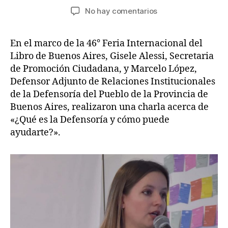
de
de
en
No hay comentarios
la
la
Gisele
entrada
entrada
Alessi
En el marco de la 46° Feria Internacional del
realizó
Libro de Buenos Aires, Gisele Alessi, Secretaria
una
charla
de Promoción Ciudadana, y Marcelo López,
de
Defensor Adjunto de Relaciones Institucionales
la
de la Defensoría del Pueblo de la Provincia de
Defensoría
Buenos Aires, realizaron una charla acerca de
del
«¿Qué es la Defensoría y cómo puede
Pueblo
ayudarte?».
de
la
Provincia
en
la
Feria
del
Libro