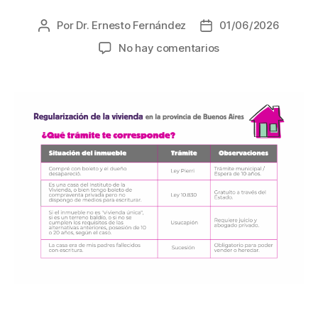
Por
Dr. Ernesto Fernández
01/06/2026
Autor
Fecha
de
de
en
No hay comentarios
la
la
Cómo
entrada
entrada
regularizar
la
posesión
de
tu
vivienda
en
la
Provincia
de
Buenos
Aires