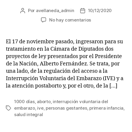
Por
avellaneda_admin
10/12/2020
Autor
Fecha
de
de
en
No hay comentarios
la
la
5
entrada
entrada
puntos
para
El 17 de noviembre pasado, ingresaron para su
comprender
tratamiento en la Cámara de Diputados dos
los
proyectos de ley presentados por el Presidente
proyectos
de la Nación, Alberto Fernández. Se trata, por
de
una lado, de la regulación del acceso a la
IVE
Interrupción Voluntaria del Embarazo (IVE) y a
y
los
la atención postaborto y, por el otro, de la […]
1000
días
1000 días
,
aborto
,
interrupción voluntaria del
embarazo
,
ive
,
personas gestantes
,
primera infancia
,
Etiquetas
salud integral